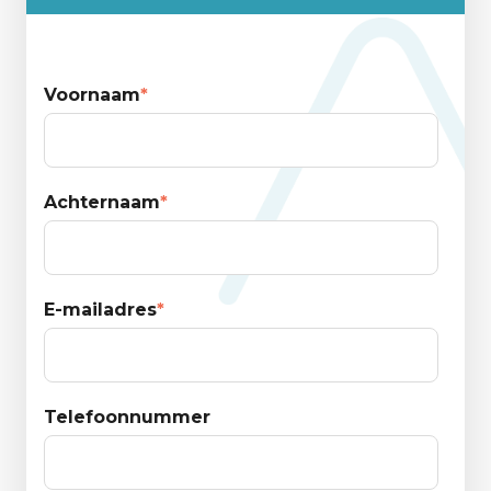
P
Voornaam
*
O
Achternaam
*
C
C
E-mailadres
*
Telefoonnummer