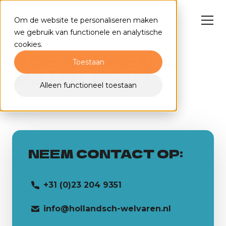
Om de website te personaliseren maken
we gebruik van functionele en analytische
cookies.
HOE KUNNEN
Toestaan
Wat wij doen
WE HELPEN?
Ons werk
Alleen functioneel toestaan
Over ons
Nieuws
Contact
O
NEEM CONTACT OP:
S
+31 (0)23 204 9351
J
info@hollandsch-welvaren.nl